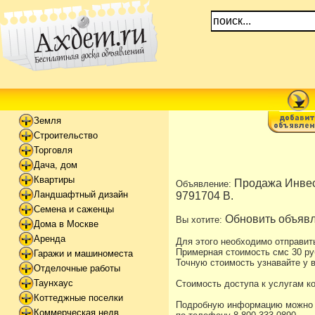
Земля
Строительство
Торговля
Дача, дом
Квартиры
Продажа Инвес
Объявление:
Ландшафтный дизайн
9791704 В.
Семена и саженцы
Обновить объявл
Вы хотите:
Дома в Москве
Аренда
Для этого необходимо отправит
Примерная стоимость смс 30 ру
Гаражи и машиноместа
Точную стоимость узнавайте у в
Отделочные работы
Таунхаус
Стоимость доступа к услугам к
Коттеджные поселки
Подробную информацию можно уз
Коммерческая недв