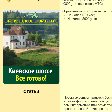
по телефону 8 800 333 0890
(0890 для абонентов МТС)
Ограничения по отправке смс с
Не более $10/час;
Не более $60/сутки.
Статьи
Проект axdem.ru является бес
а также фирмам, занимающимс
вам информацию или разместит
хранится на сайте бессрочно.