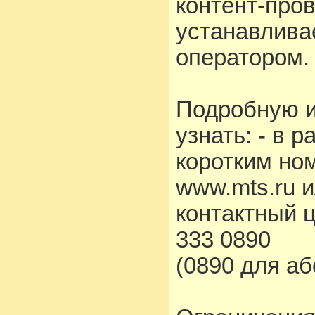
контент-про
устанавлива
оператором.
Подробную 
узнать: - в 
коротким но
www.mts.ru 
контактный 
333 0890
(0890 для а