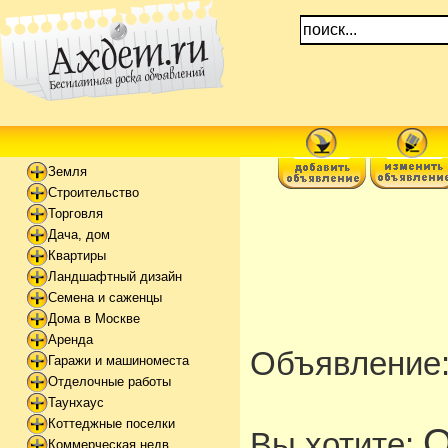
Земля
Строительство
Торговля
Дача, дом
Квартиры
Ландшафтный дизайн
Семена и саженцы
Дома в Москве
Аренда
Объявление
Гаражи и машиноместа
Отделочные работы
Таунхаус
Коттеджные поселки
О
Вы хотите:
Коммерческая недв