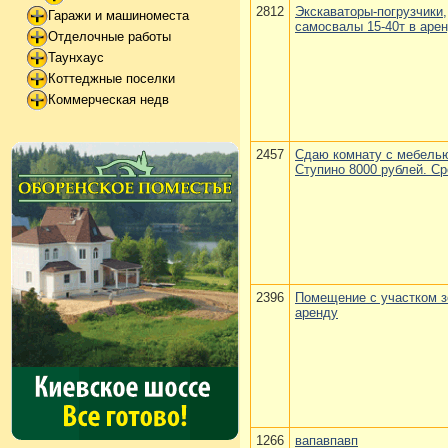
2812
Экскаваторы-погрузчики,
Гаражи и машиноместа
самосвалы 15-40т в арен
Отделочные работы
Таунхаус
Коттеджные поселки
Коммерческая недв
2457
Сдаю комнату с мебель
Ступино 8000 рублей. Ср
2396
Помещение с участком з
аренду
1266
вапавпавп