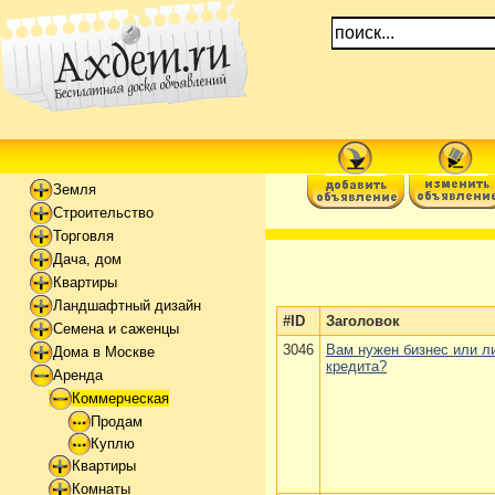
Земля
Строительство
Торговля
Дача, дом
Квартиры
Ландшафтный дизайн
#ID
Заголовок
Семена и саженцы
3046
Вам нужен бизнес или л
Дома в Москве
кредита?
Аренда
Коммерческая
Продам
Куплю
Квартиры
Комнаты