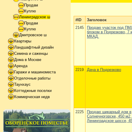
Продам
Куплю
Ленинградское ш
#ID
Заголовок
Продам
2145
Продаю участок под ПМЖ
Куплю
блоком в Подрезково, 7 
Дмитровское ш
МКАД.
Квартиры
Ландшафтный дизайн
Семена и саженцы
Дома в Москве
Аренда
2219
Дача в Подрезково
Гаражи и машиноместа
Отделочные работы
Таунхаус
Коттеджные поселки
Коммерческая недв
2225
Продаю шикарный дом в
Солнечногорске, 450 м2, 
Ленинградское шоссе, 4