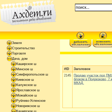
Земля
Строительство
Торговля
Дача, дом
Каширское ш
#ID
Заголовок
Минское ш
Симферопольское ш
2145
Продаю участок под ПМЖ
блоком в Подрезково, 7 
Киевское ш
МКАД.
Калужское ш
Ярославское ш
Можайское ш
Рублево-Успенское
Новорижское ш
Каширское ш