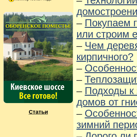
–
Технологии
домостроен
–
Покупаем 
или строим е
–
Чем дерев
кирпичного?
–
Особеннос
–
Теплозащи
–
Подходы к
домов от гн
–
Особеннос
Статьи
зимний пери
–
Дорого ли 