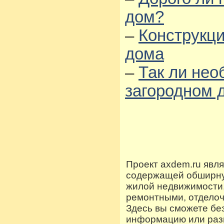
дом?
–
Конструкц
дома
–
Так ли нео
загородном 
Проект axdem.ru явл
содержащей обширную
жилой недвижимости
ремонтными, отдело
Здесь вы сможете бе
информацию или разм