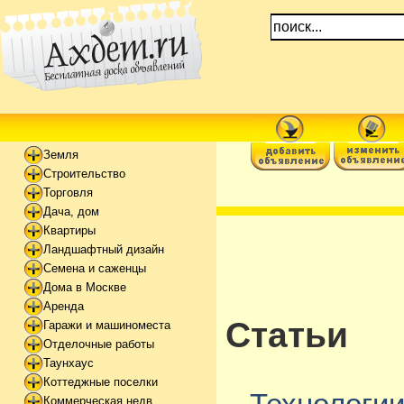
Земля
Строительство
Торговля
Дача, дом
Квартиры
Ландшафтный дизайн
Семена и саженцы
Дома в Москве
Аренда
Статьи
Гаражи и машиноместа
Отделочные работы
Таунхаус
Коттеджные поселки
Коммерческая недв