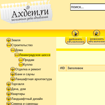
Земля
Строительство
Дома
Ленинградское шоссе
Продам
Куплю
#ID
Заголовок
Отделка и ремонт
Бани и сауны
Ланшафтная архитектура
Торговля
Дача, дом
Квартиры
Ландшафтный дизайн
Семена и саженцы