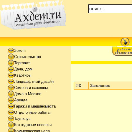
Земля
Строительство
Торговля
Дача, дом
Квартиры
Ландшафтный дизайн
#ID
Заголовок
Семена и саженцы
Дома в Москве
Аренда
Гаражи и машиноместа
Отделочные работы
Таунхаус
Коттеджные поселки
Коммерческая недв