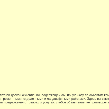
платной доской объявлений, содержащей обширную базу по объектам ко
я ремонтными, отделочными и ландшафтными работами. Здесь вы смож
ь предложения о товарах и услугах. Любое объявление, не противоре