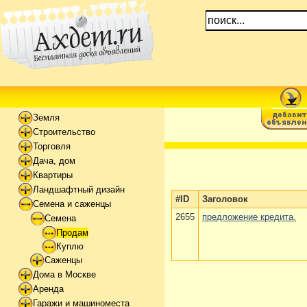
Земля
Строительство
Торговля
Дача, дом
Квартиры
Ландшафтный дизайн
#ID
Заголовок
Семена и саженцы
2655
предложение кредита.
Семена
Продам
Куплю
Саженцы
Дома в Москве
Аренда
Гаражи и машиноместа