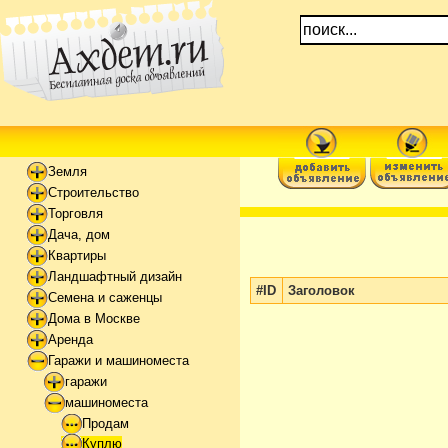
Земля
Строительство
Торговля
Дача, дом
Квартиры
Ландшафтный дизайн
#ID
Заголовок
Семена и саженцы
Дома в Москве
Аренда
Гаражи и машиноместа
гаражи
машиноместа
Продам
Куплю