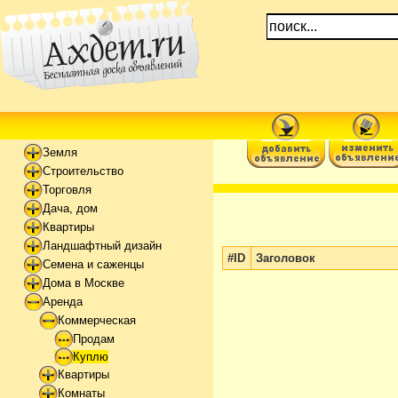
Земля
Строительство
Торговля
Дача, дом
Квартиры
Ландшафтный дизайн
#ID
Заголовок
Семена и саженцы
Дома в Москве
Аренда
Коммерческая
Продам
Куплю
Квартиры
Комнаты