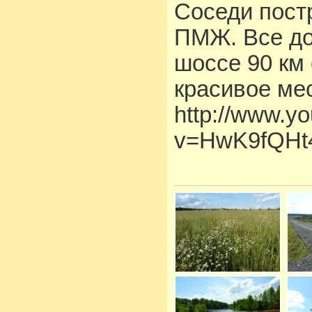
Соседи пост
ПМЖ. Все до
шоссе 90 км
красивое мес
http://www.y
v=HwK9fQHt4