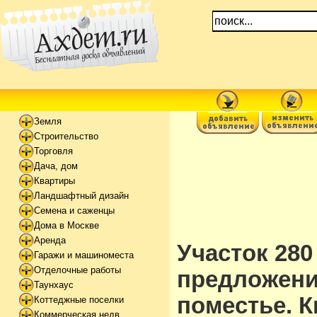
Земля
Строительство
Торговля
Дача, дом
Квартиры
Ландшафтный дизайн
Семена и саженцы
Дома в Москве
Аренда
Участок 280
Гаражи и машиноместа
Отделочные работы
предложени
Таунхаус
поместье. К
Коттеджные поселки
Коммерческая недв