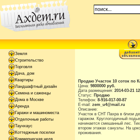
Земля
Строительство
Торговля
Дача, дом
Квартиры
Продаю Участок 10 соток по К
Цена:
9800000 руб.
Ландшафтный дизайн
Дата размещения:
2014-03-21 12
Семена и саженцы
Статус:
Продаю
Дома в Москве
Телефон:
8-916-017-00-87
E-mail:
zem_u4@mail.ru
Аренда
Описание:
Гаражи и машиноместа
Участок в СНТ Пахра в близи д
гаражом. Круглогодичный подьез
Отделочные работы
начинается смешанный лес. Тихо
Таунхаус
втором этажах санузлы. На цок
Коттеджные поселки
проживания.
Коммерческая недв