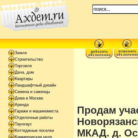
Земля
Строительство
Торговля
Дача, дом
Квартиры
Ландшафтный дизайн
Семена и саженцы
Дома в Москве
Аренда
Продам уча
Гаражи и машиноместа
Отделочные работы
Новорязанск
Таунхаус
МКАД. д. О
Коттеджные поселки
Коммерческая недв