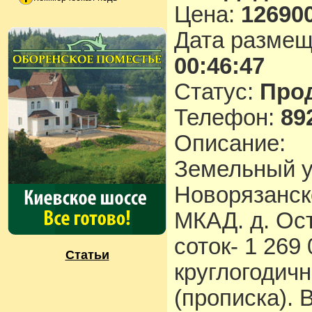
Цена:
126900
Дата разме
00:46:47
Статус:
Про
Телефон:
89
Описание:
Земельный у
Новорязанск
МКАД. д. Ос
соток- 1 269
Статьи
круглогодич
(прописка). 