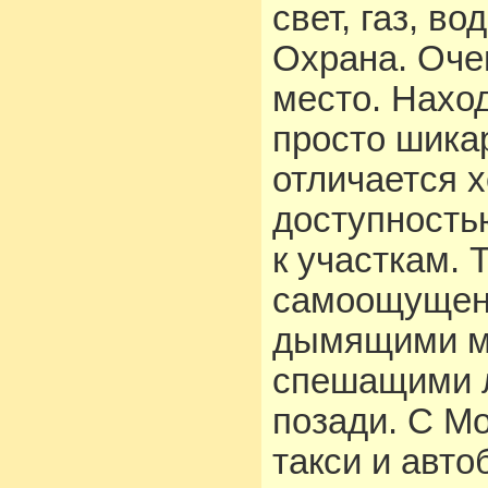
свет, газ, во
Охрана. Оче
место. Нахо
просто шикар
отличается 
доступность
к участкам. 
самоощущени
дымящими м
спешащими л
позади. С М
такси и авт