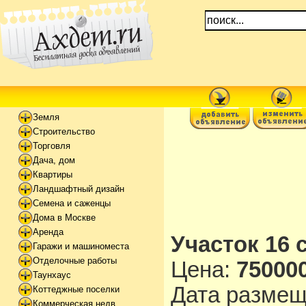
Земля
Строительство
Торговля
Дача, дом
Квартиры
Ландшафтный дизайн
Семена и саженцы
Дома в Москве
Аренда
Участок 16 
Гаражи и машиноместа
Отделочные работы
Цена:
750000
Таунхаус
Дата разме
Коттеджные поселки
Коммерческая недв