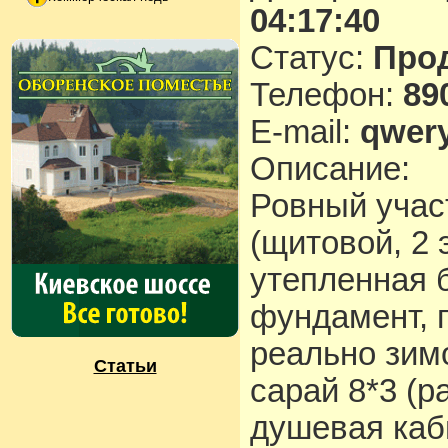
04:17:40
Статус:
Про
Телефон:
89
E-mail:
qwer
Описание:
Ровный учас
(щитовой, 2 
утепленная 
фундамент, п
реально зимо
Статьи
сарай 8*3 (р
душевая каби