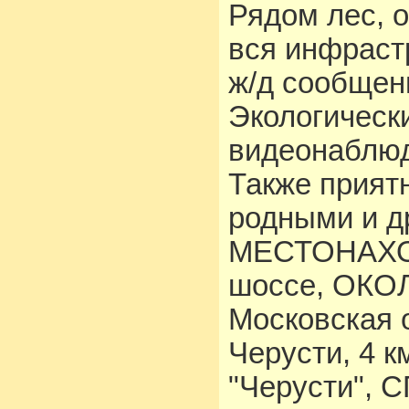
Рядом лес, о
вся инфрастр
ж/д сообщен
Экологическ
видеонаблюд
Также прият
родными и д
МЕСТОНАХО
шоссе, ОКОЛ
Московская о
Черусти, 4 к
"Черусти", С