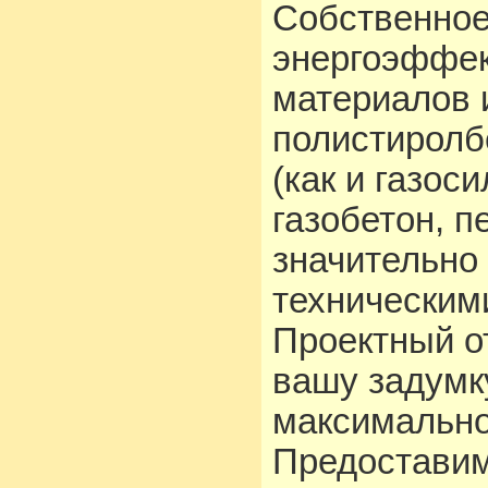
Собственное
энергоэффек
материалов и
полистиролбе
(как и газос
газобетон, п
значительно
техническими
Проектный о
вашу задумк
максимально
Предоставим