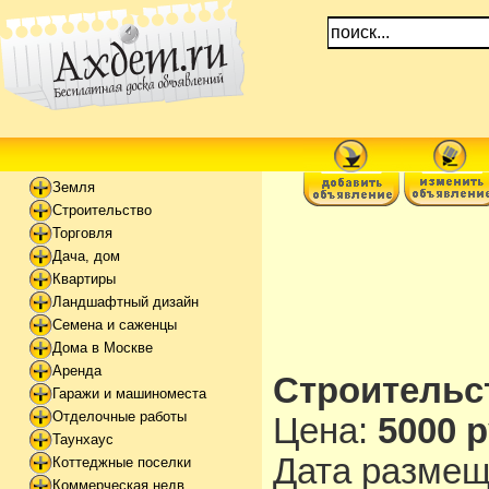
Земля
Строительство
Торговля
Дача, дом
Квартиры
Ландшафтный дизайн
Семена и саженцы
Дома в Москве
Аренда
Строительс
Гаражи и машиноместа
Отделочные работы
Цена:
5000 р
Таунхаус
Дата разме
Коттеджные поселки
Коммерческая недв