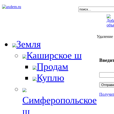
Удаление
Земля
Каширское ш
Введит
Продам
Куплю
Получит
Симферопольское
ш