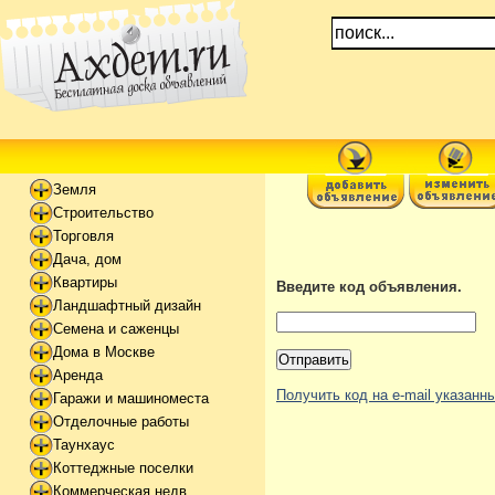
Земля
Строительство
Торговля
Дача, дом
Квартиры
Введите код объявления.
Ландшафтный дизайн
Семена и саженцы
Дома в Москве
Аренда
Получить код на e-mail указан
Гаражи и машиноместа
Отделочные работы
Таунхаус
Коттеджные поселки
Коммерческая недв