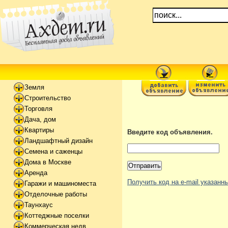
Земля
Строительство
Торговля
Дача, дом
Квартиры
Введите код объявления.
Ландшафтный дизайн
Семена и саженцы
Дома в Москве
Аренда
Получить код на e-mail указан
Гаражи и машиноместа
Отделочные работы
Таунхаус
Коттеджные поселки
Коммерческая недв