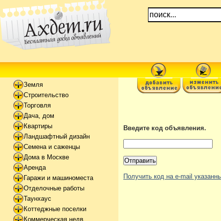
Земля
Строительство
Торговля
Дача, дом
Квартиры
Введите код объявления.
Ландшафтный дизайн
Семена и саженцы
Дома в Москве
Аренда
Получить код на e-mail указан
Гаражи и машиноместа
Отделочные работы
Таунхаус
Коттеджные поселки
Коммерческая недв