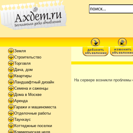
Земля
Строительство
Торговля
Дача, дом
Квартиры
На сервере возникли проблемы 
Ландшафтный дизайн
Семена и саженцы
Дома в Москве
Аренда
Гаражи и машиноместа
Отделочные работы
Таунхаус
Коттеджные поселки
Коммерческая недв