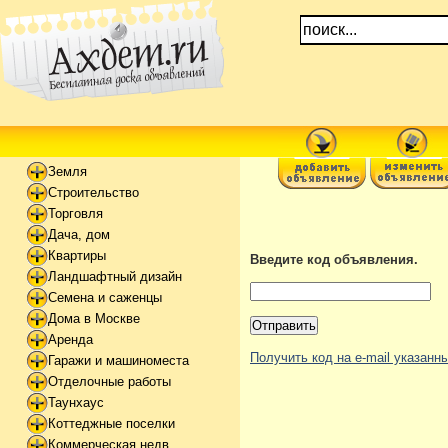
Земля
Строительство
Торговля
Дача, дом
Квартиры
Введите код объявления.
Ландшафтный дизайн
Семена и саженцы
Дома в Москве
Аренда
Получить код на e-mail указан
Гаражи и машиноместа
Отделочные работы
Таунхаус
Коттеджные поселки
Коммерческая недв