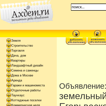
Земля
Строительство
Торговля
Дача, дом
Квартиры
Ландшафтный дизайн
Семена и саженцы
Дома в Москве
Аренда
Объявление
Гаражи и машиноместа
Отделочные работы
земельный
Таунхаус
Коттеджные поселки
Коммерческая недв