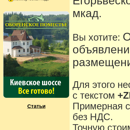
Егорьвеск
мкад.
О
Вы хотите:
объявлени
размещени
Для этого н
с текстом
+Z
Примерная с
Статьи
без НДС.
Точную стои