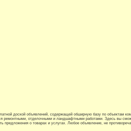
платной доской объявлений, содержащей обширную базу по объектам ко
я ремонтными, отделочными и ландшафтными работами. Здесь вы смож
ь предложения о товарах и услугах. Любое объявление, не противоре