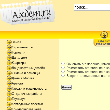
Земля
Строительство
Торговля
Дача, дом
Квартиры
Обновить объявление(Измени
Разместить объявление в зо
Ландшафтный дизайн
Разместить объявление в зол
Семена и саженцы
Выделить объявление цвето
Дома в Москве
Аренда
Гаражи и машиноместа
Отделочные работы
Таунхаус
Коттеджные поселки
Коммерческая недв