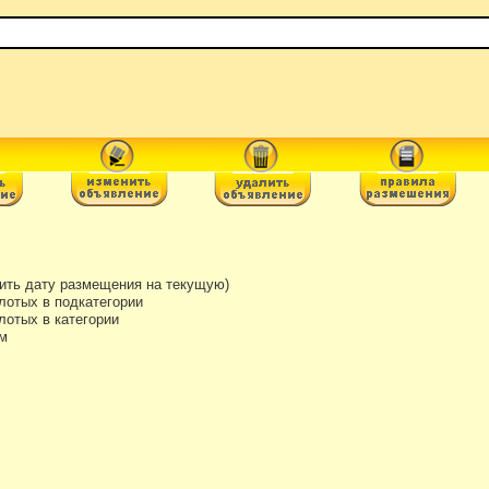
ть дату размещения на текущую)
лотых в подкатегории
отых в категории
м