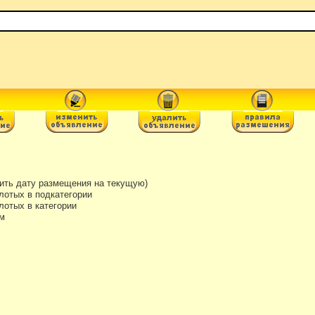
ть дату размещения на текущую)
лотых в подкатегории
отых в категории
м