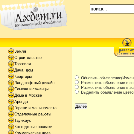
Земля
Строительство
Торговля
Дача, дом
Квартиры
Обновить объявление(Измени
Разместить объявление в зо
Ландшафтный дизайн
Разместить объявление в зол
Семена и саженцы
Выделить объявление цвето
Дома в Москве
Аренда
Гаражи и машиноместа
Отделочные работы
Таунхаус
Коттеджные поселки
Коммерческая недв