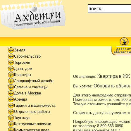
Земля
Строительство
Торговля
Дача, дом
Квартиры
Квартира в ЖК 
Объявление:
Ландшафтный дизайн
Обновить объявл
Вы хотите:
Семена и саженцы
Дома в Москве
Для этого необходимо отправит
Аренда
Примерная стоимость смс 300 р
Точную стоимость узнавайте у в
Гаражи и машиноместа
Отделочные работы
Стоимость доступа к услугам к
Таунхаус
Подробную информацию можно уз
Коттеджные поселки
по телефону 8 800 333 0890
Коммерческая недв
(0890 для абонентов МТС)