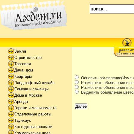
Земля
Строительство
Торговля
Дача, дом
Квартиры
Обновить объявление(Измени
Разместить объявление в зо
Ландшафтный дизайн
Разместить объявление в зол
Семена и саженцы
Выделить объявление цвето
Дома в Москве
Аренда
Гаражи и машиноместа
Отделочные работы
Таунхаус
Коттеджные поселки
Коммерческая недв