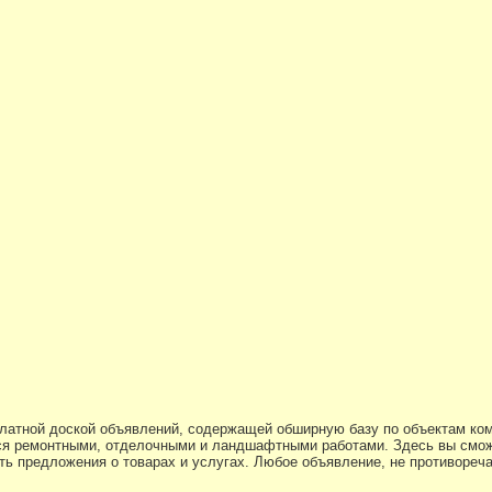
платной доской объявлений, содержащей обширную базу по объектам ко
я ремонтными, отделочными и ландшафтными работами. Здесь вы смож
ь предложения о товарах и услугах. Любое объявление, не противоре