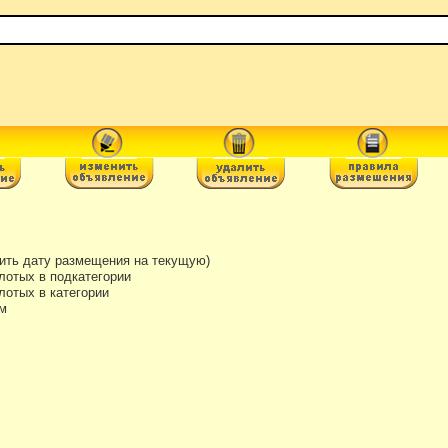
ть дату размещения на текущую)
лотых в подкатегории
отых в категории
м