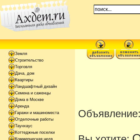
Земля
Строительство
Торговля
Дача, дом
Квартиры
Ландшафтный дизайн
Семена и саженцы
Дома в Москве
Аренда
Объявление
Гаражи и машиноместа
Отделочные работы
Таунхаус
Коттеджные поселки
О
Вы хотите:
Коммерческая недв