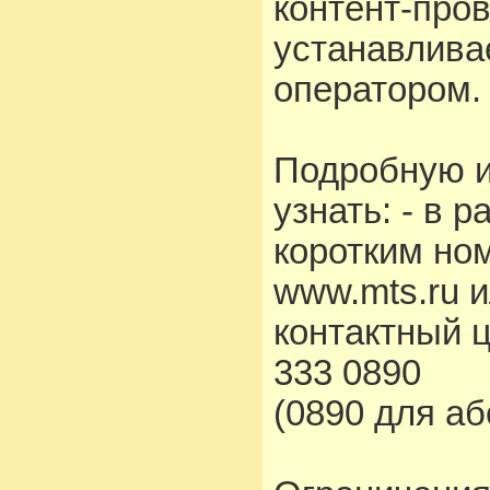
контент-про
устанавлива
оператором.
Подробную 
узнать: - в 
коротким но
www.mts.ru 
контактный 
333 0890
(0890 для а