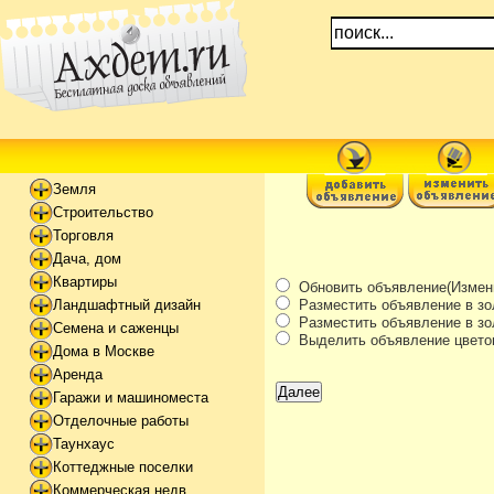
Земля
Строительство
Торговля
Дача, дом
Квартиры
Обновить объявление(Измени
Разместить объявление в зо
Ландшафтный дизайн
Разместить объявление в зол
Семена и саженцы
Выделить объявление цвето
Дома в Москве
Аренда
Гаражи и машиноместа
Отделочные работы
Таунхаус
Коттеджные поселки
Коммерческая недв