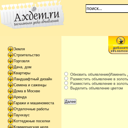
Земля
Строительство
Торговля
Дача, дом
Квартиры
Обновить объявление(Изменить 
Разместить объявление в золоты
Ландшафтный дизайн
Разместить объявление в золоты
Семена и саженцы
Выделить объявление цветом
Дома в Москве
Аренда
Гаражи и машиноместа
Отделочные работы
Таунхаус
Коттеджные поселки
Коммерческая недв